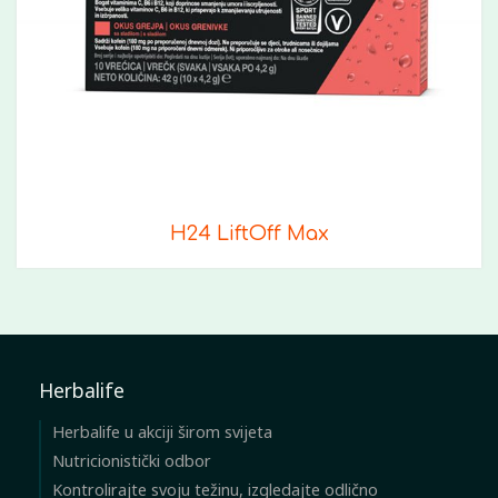
H24 LiftOff Max
Herbalife
Herbalife u akciji širom svijeta
Nutricionistički odbor
Kontrolirajte svoju težinu, izgledajte odlično