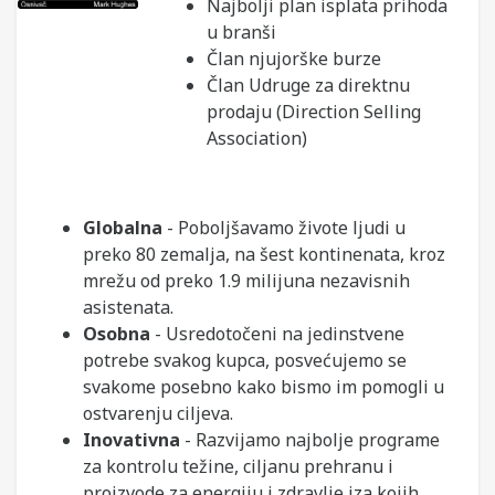
Najbolji plan isplata prihoda
u branši
Član njujorške burze
Član Udruge za direktnu
prodaju (Direction Selling
Association)
Globalna
- Poboljšavamo živote ljudi u
preko 80 zemalja, na šest kontinenata, kroz
mrežu od preko 1.9 milijuna nezavisnih
asistenata.
Osobna
- Usredotočeni na jedinstvene
potrebe svakog kupca, posvećujemo se
svakome posebno kako bismo im pomogli u
ostvarenju ciljeva.
Inovativna
- Razvijamo najbolje programe
za kontrolu težine, ciljanu prehranu i
proizvode za energiju i zdravlje iza kojih