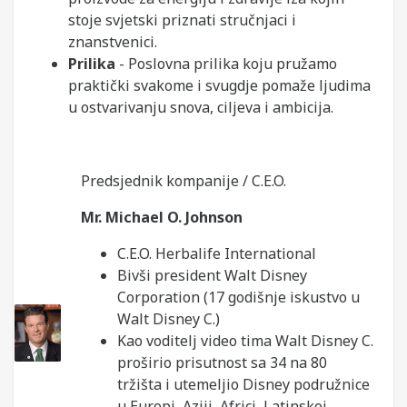
stoje svjetski priznati stručnjaci i
znanstvenici.
Prilika
- Poslovna prilika koju pružamo
praktički svakome i svugdje pomaže ljudima
u ostvarivanju snova, ciljeva i ambicija.
Predsjednik kompanije / C.E.O.
Mr. Michael O. Johnson
C.E.O. Herbalife International
Bivši president Walt Disney
Corporation (17 godišnje iskustvo u
Walt Disney C.)
Kao voditelj video tima Walt Disney C.
proširio prisutnost sa 34 na 80
tržišta i utemeljio Disney podružnice
u Europi, Aziji, Africi, Latinskoj