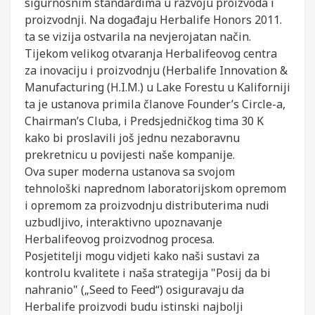
sigurnosnim standardima u razvoju proizvoda i
proizvodnji. Na događaju Herbalife Honors 2011.
ta se vizija ostvarila na nevjerojatan način.
Tijekom velikog otvaranja Herbalifeovog centra
za inovaciju i proizvodnju (Herbalife Innovation &
Manufacturing (H.I.M.) u Lake Forestu u Kaliforniji
ta je ustanova primila članove Founder’s Circle-a,
Chairman’s Cluba, i Predsjedničkog tima 30 K
kako bi proslavili još jednu nezaboravnu
prekretnicu u povijesti naše kompanije.
Ova super moderna ustanova sa svojom
tehnološki naprednom laboratorijskom opremom
i opremom za proizvodnju distributerima nudi
uzbudljivo, interaktivno upoznavanje
Herbalifeovog proizvodnog procesa.
Posjetitelji mogu vidjeti kako naši sustavi za
kontrolu kvalitete i naša strategija "Posij da bi
nahranio" („Seed to Feed“) osiguravaju da
Herbalife proizvodi budu istinski najbolji