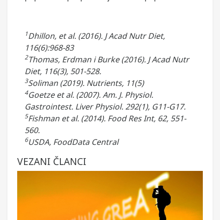
1
Dhillon, et al. (2016). J Acad Nutr Diet,
116(6):968-83
2
Thomas, Erdman i Burke (2016). J Acad Nutr
Diet, 116(3), 501-528.
3
Soliman (2019). Nutrients, 11(5)
4
Goetze et al. (2007). Am. J. Physiol.
Gastrointest. Liver Physiol. 292(1), G11-G17.
5
Fishman et al. (2014). Food Res Int, 62, 551-
560.
6
USDA, FoodData Central
VEZANI ČLANCI