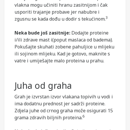
vlakna mogu učiniti hranu zasitnijom i čak
usporiti trajanje probave jer nabubre i
3
zgusnu se kada dođu u dodir s tekućinom.
Neka bude još zasitnije:
Dodajte proteine ​​
i/ili zdrave mast i(poput maslaca od badema).
Pokušajte skuhati zobene pahuljice u mlijeku
ili sojinom mlijeku. Kad je gotovo, maknite s
vatre i umiješajte malo proteina u prahu.
Juha od graha
Grah je izvrstan izvor vlakana topivih u vodi i
ima dodatnu prednost jer sadrži proteine.
Zdjela juhe od crnog graha može osigurati 15
6
grama zdravih biljnih proteina.