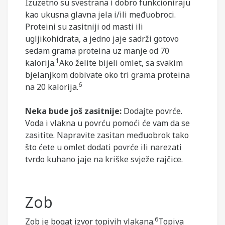
Izuzetno su svestrana i dobro funkcioniraju
kao ukusna glavna jela i/ili međuobroci.
Proteini su zasitniji od masti ili
ugljikohidrata, a jedno jaje sadrži gotovo
sedam grama proteina uz manje od 70
1
kalorija.
Ako želite bijeli omlet, sa svakim
bjelanjkom dobivate oko tri grama proteina
6
na 20 kalorija.
Neka bude još zasitnije:
Dodajte povrće.
Voda i vlakna u povrću pomoći će vam da se
zasitite. Napravite zasitan međuobrok tako
što ćete u omlet dodati povrće ili narezati
tvrdo kuhano jaje na kriške svježe rajčice.
Zob
6
Zob je bogat izvor topivih vlakana.
Topiva