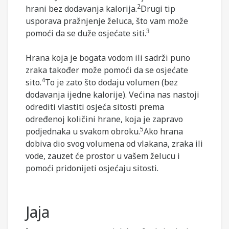
2
hrani bez dodavanja kalorija.
Drugi tip
usporava pražnjenje želuca, što vam može
3
pomoći da se duže osjećate siti.
Hrana koja je bogata vodom ili sadrži puno
zraka također može pomoći da se osjećate
4
sito.
To je zato što dodaju volumen (bez
dodavanja ijedne kalorije). Većina nas nastoji
odrediti vlastiti osjeća sitosti prema
određenoj količini hrane, koja je zapravo
5
podjednaka u svakom obroku.
Ako hrana
dobiva dio svog volumena od vlakana, zraka ili
vode, zauzet će prostor u vašem želucu i
pomoći pridonijeti osjećaju sitosti.
Jaja