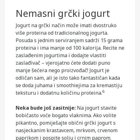
Nemasni grčki jogurt
Jogurt na grčki način može imati dvostruko
više proteina od tradicionalnog jogurta.
Posuda s jednim serviranjem sadrži 15 grama
proteina i ima manje od 100 kalorija. Recite ne
zaslađenim jogurtima i dodajte vlastiti
zaslađivač – vjerojatno ćete dodati puno
manje šećera nego proizvođač! Jogurt je
odličan sam, ali je isto tako fantastičan kada
se doda juhama i smoothiejima za kremastiju
6
teksturu i dodatnu količinu proteina.
Neka bude još zasitnije:
Na jogurt stavite
bobičasto voće bogato vlaknima. Ako volite
pikantno, pomiješajte obični grčki jogurt s
nasjeckanim krastavcem, mrkvom, crvenom
paprikom i pospite solju i crnim paprom.