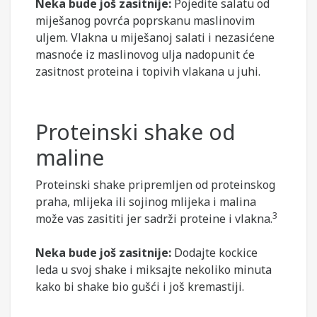
Neka bude još zasitnije:
Pojedite salatu od
miješanog povrća poprskanu maslinovim
uljem. Vlakna u miješanoj salati i nezasićene
masnoće iz maslinovog ulja nadopunit će
zasitnost proteina i topivih vlakana u juhi.
Proteinski shake od
maline
Proteinski shake pripremljen od proteinskog
praha, mlijeka ili sojinog mlijeka i malina
3
može vas zasititi jer sadrži proteine ​​i vlakna.
Neka bude još zasitnije:
Dodajte kockice
leda u svoj shake i miksajte nekoliko minuta
kako bi shake bio gušći i još kremastiji.