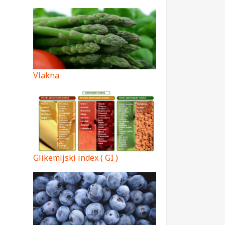
Vlakna
Glikemijski index ( GI )