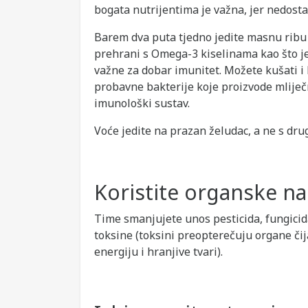
bogata nutrijentima je važna, jer nedosta
Barem dva puta tjedno jedite masnu ribu k
prehrani s Omega-3 kiselinama kao što je
važne za dobar imunitet. Možete kušati i b
probavne bakterije koje proizvode mliječn
imunološki sustav.
Voće jedite na prazan želudac, a ne s dr
Koristite organske n
Time smanjujete unos pesticida, fungicida,
toksine (toksini preopterečuju organe čij
energiju i hranjive tvari).