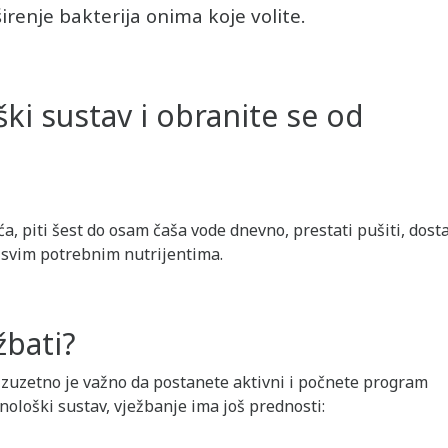
 širenje bakterija onima koje volite.
ki sustav i obranite se od
ća, piti šest do osam čaša vode dnevno, prestati pušiti, dost
 svim potrebnim nutrijentima.
žbati?
, izuzetno je važno da postanete aktivni i počnete program
nološki sustav, vježbanje ima još prednosti: