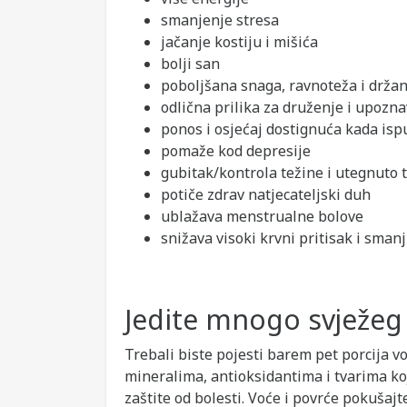
smanjenje stresa
jačanje kostiju i mišića
bolji san
poboljšana snaga, ravnoteža i držan
odlična prilika za druženje i upozna
ponos i osjećaj dostignuća kada ispu
pomaže kod depresije
gubitak/kontrola težine i utegnuto t
potiče zdrav natjecateljski duh
ublažava menstrualne bolove
snižava visoki krvni pritisak i sman
Jedite mnogo svježeg 
Trebali biste pojesti barem pet porcija v
mineralima, antioksidantima i tvarima ko
zaštite od bolesti. Voće i povrće pokušajte