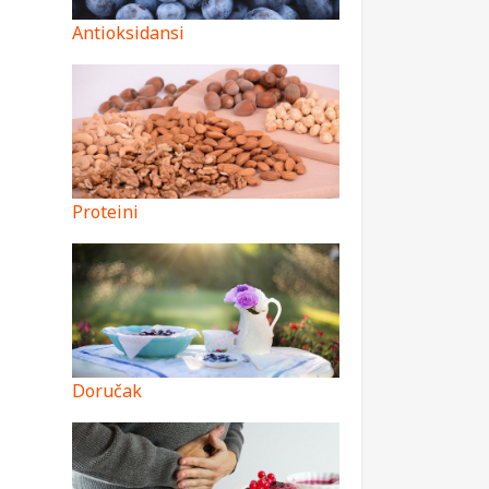
Antioksidansi
Proteini
Doručak