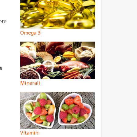
ete
Omega 3
še
Minerali
Vitamini