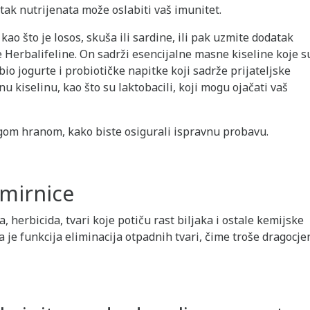
tak nutrijenata može oslabiti vaš imunitet.
ao što je losos, skuša ili sardine, ili pak uzmite dodatak
 Herbalifeline. On sadrži esencijalne masne kiseline koje s
io jogurte i probiotičke napitke koji sadrže prijateljske
u kiselinu, kao što su laktobacili, koji mogu ojačati vaš
ugom hranom, kako biste osigurali ispravnu probavu.
amirnice
 herbicida, tvari koje potiču rast biljaka i ostale kemijske
a je funkcija eliminacija otpadnih tvari, čime troše dragocj