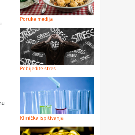
Poruke medija
u
Pobijedite stres
enu
Klinička ispitivanja