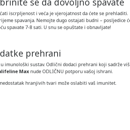
obrinite se da dovoljno spavate
ti iscrpljenost i veća je vjerojatnost da ćete se prehladiti.
 vrijeme spavanja. Nemojte dugo ostajati budni – posljedice ć
oću spavate 7-8 sati. U snu se opuštate i obnavljate!
odatke prehrani
u imunološki sustav. Odlični dodaci prehrani koji sadrže vi
alifeline Max
nude ODLIČNU potporu vašoj ishrani.
nedostatak hranjivih tvari može oslabiti vaš imunitet.