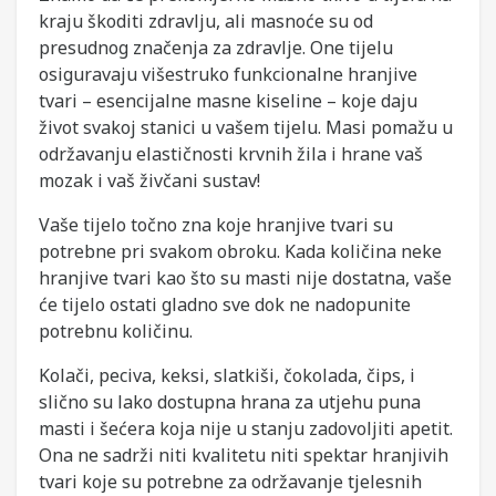
kraju škoditi zdravlju, ali masnoće su od
presudnog značenja za zdravlje. One tijelu
osiguravaju višestruko funkcionalne hranjive
tvari – esencijalne masne kiseline – koje daju
život svakoj stanici u vašem tijelu. Masi pomažu u
održavanju elastičnosti krvnih žila i hrane vaš
mozak i vaš živčani sustav!
Vaše tijelo točno zna koje hranjive tvari su
potrebne pri svakom obroku. Kada količina neke
hranjive tvari kao što su masti nije dostatna, vaše
će tijelo ostati gladno sve dok ne nadopunite
potrebnu količinu.
Kolači, peciva, keksi, slatkiši, čokolada, čips, i
slično su lako dostupna hrana za utjehu puna
masti i šećera koja nije u stanju zadovoljiti apetit.
Ona ne sadrži niti kvalitetu niti spektar hranjivih
tvari koje su potrebne za održavanje tjelesnih