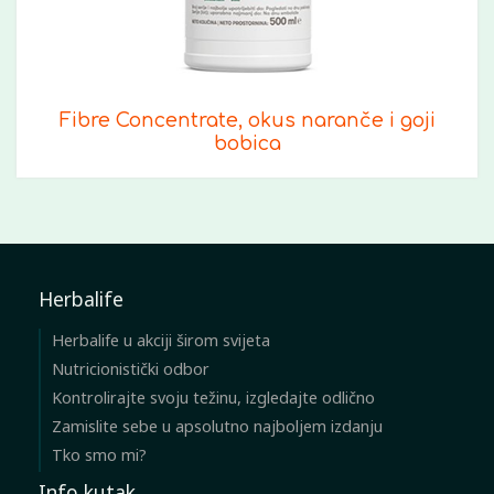
Fibre Concentrate, okus naranče i goji
bobica
Herbalife
Herbalife u akciji širom svijeta
Nutricionistički odbor
Kontrolirajte svoju težinu, izgledajte odlično
Zamislite sebe u apsolutno najboljem izdanju
Tko smo mi?
Info kutak