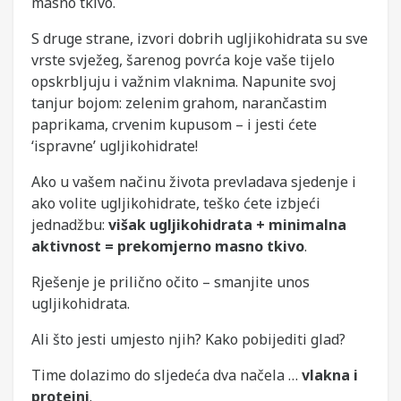
masno tkivo.
S druge strane, izvori dobrih ugljikohidrata su sve
vrste svježeg, šarenog povrća koje vaše tijelo
opskrbljuju i važnim vlaknima. Napunite svoj
tanjur bojom: zelenim grahom, narančastim
paprikama, crvenim kupusom – i jesti ćete
‘ispravne’ ugljikohidrate!
Ako u vašem načinu života prevladava sjedenje i
ako volite ugljikohidrate, teško ćete izbjeći
jednadžbu:
višak ugljikohidrata + minimalna
aktivnost = prekomjerno masno tkivo
.
Rješenje je prilično očito – smanjite unos
ugljikohidrata.
Ali što jesti umjesto njih? Kako pobijediti glad?
Time dolazimo do sljedeća dva načela …
vlakna i
proteini
.