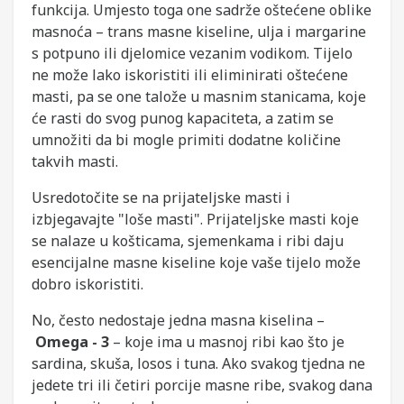
funkcija. Umjesto toga one sadrže oštećene oblike
masnoća – trans masne kiseline, ulja i margarine
s potpuno ili djelomice vezanim vodikom. Tijelo
ne može lako iskoristiti ili eliminirati oštećene
masti, pa se one talože u masnim stanicama, koje
će rasti do svog punog kapaciteta, a zatim se
umnožiti da bi mogle primiti dodatne količine
takvih masti.
Usredotočite se na prijateljske masti i
izbjegavajte "loše masti". Prijateljske masti koje
se nalaze u košticama, sjemenkama i ribi daju
esencijalne masne kiseline koje vaše tijelo može
dobro iskoristiti.
No, često nedostaje jedna masna kiselina –
Omega - 3
– koje ima u masnoj ribi kao što je
sardina, skuša, losos i tuna. Ako svakog tjedna ne
jedete tri ili četiri porcije masne ribe, svakog dana