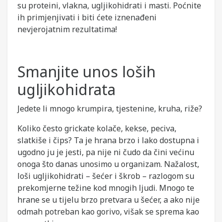
su proteini, vlakna, ugljikohidrati i masti. Poćnite
ih primjenjivati i biti ćete iznenađeni
nevjerojatnim rezultatima!
Smanjite unos loših
ugljikohidrata
Jedete li mnogo krumpira, tjestenine, kruha, riže?
Koliko često grickate kolače, kekse, peciva,
slatkiše i čips? Ta je hrana brzo i lako dostupna i
ugodno ju je jesti, pa nije ni čudo da čini većinu
onoga što danas unosimo u organizam. Nažalost,
loši ugljikohidrati – šećer i škrob – razlogom su
prekomjerne težine kod mnogih ljudi. Mnogo te
hrane se u tijelu brzo pretvara u šećer, a ako nije
odmah potreban kao gorivo, višak se sprema kao