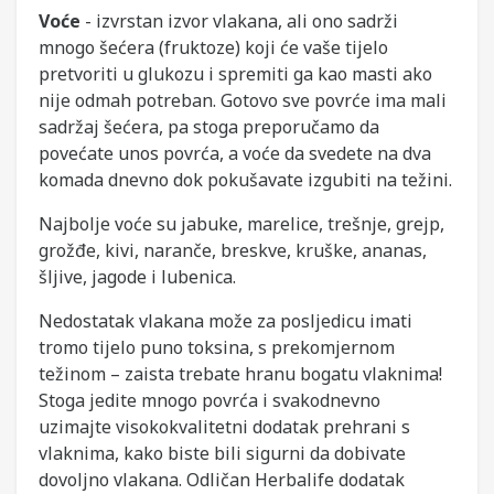
Voće
- izvrstan izvor vlakana, ali ono sadrži
mnogo šećera (fruktoze) koji će vaše tijelo
pretvoriti u glukozu i spremiti ga kao masti ako
nije odmah potreban. Gotovo sve povrće ima mali
sadržaj šećera, pa stoga preporučamo da
povećate unos povrća, a voće da svedete na dva
komada dnevno dok pokušavate izgubiti na težini.
Najbolje voće su jabuke, marelice, trešnje, grejp,
grožđe, kivi, naranče, breskve, kruške, ananas,
šljive, jagode i lubenica.
Nedostatak vlakana može za posljedicu imati
tromo tijelo puno toksina, s prekomjernom
težinom – zaista trebate hranu bogatu vlaknima!
Stoga jedite mnogo povrća i svakodnevno
uzimajte visokokvalitetni dodatak prehrani s
vlaknima, kako biste bili sigurni da dobivate
dovoljno vlakana. Odličan Herbalife dodatak