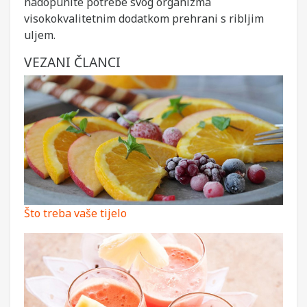
nadopunite potrebe svog organizma
visokokvalitetnim dodatkom prehrani s ribljim
uljem.
VEZANI ČLANCI
Što treba vaše tijelo