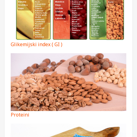
Glikemijski index ( GI )
Proteini